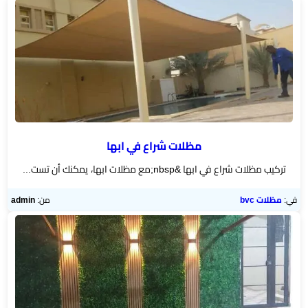
مظلات شراع في ابها
تركيب مظلات شراع في ابها &nbsp;مع مظلات ابها، يمكنك أن تست...
في:
مظلات bvc
من:
admin