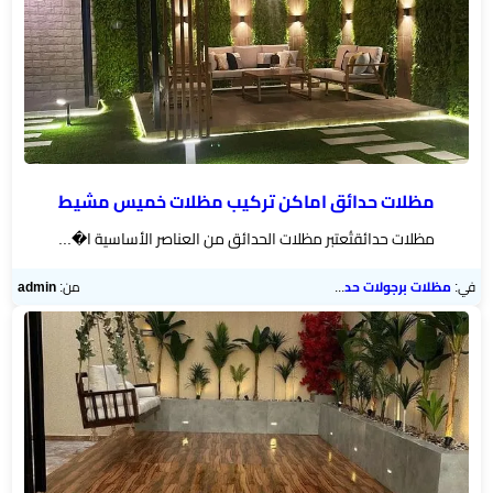
مظلات حدائق اماكن تركيب مظلات خميس مشيط
مظلات حدائقتُعتبر مظلات الحدائق من العناصر الأساسية ا�...
في:
مظلات برجولات حدائق
من:
admin