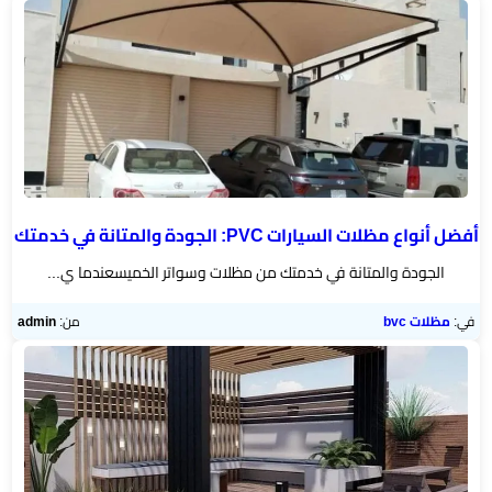
الخميس
مظلات
برجولات
▼
حدائق
تركيب
شبوك
أفضل أنواع مظلات السيارات PVC: الجودة والمتانة في خدمتك
الجودة والمتانة في خدمتك من مظلات وسواتر الخميسعندما ي...
خيام
وبيوت
في:
مظلات bvc
من:
admin
شعر
مظلات
مودرن