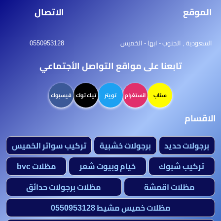
الموقع
الاتصال
السعودية , الجنوب - ابها - الخميس
0550953128
تابعنا على مواقع التواصل الأجتماعي
سناب
انستغرام
تويتر
تيك توك
فيسبوك
الاقسام
برجولات حديد
برجولات خشبية
تركيب سواتر الخميس
تركيب شبوك
خيام وبيوت شعر
مظلات bvc
مظلات اقمشة
مظلات برجولات حدائق
مظلات خميس مشيط 0550953128