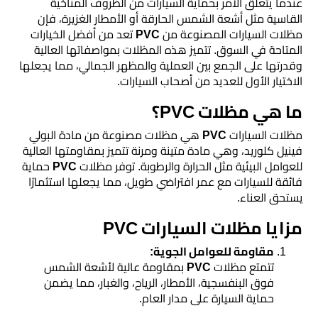
الخميس
عندما يتعلق الأمر بحماية السيارات من الظروف المناخية
القاسية مثل أشعة الشمس الحارقة أو الأمطار الغزيرة، فإن
مظلات السيارات المصنوعة من
PVC
تعد من أفضل الخيارات
مظلات
المتاحة في السوق. تتميز هذه المظلات بمواصفاتها العالية
برجولات
▼
وقدرتها على الجمع بين العملية والمظهر الجمالي، مما يجعلها
الاختيار الأول للعديد من أصحاب السيارات.
حدائق
ما هي مظلات PVC؟
تركيب
مظلات السيارات
PVC
هي مظلات مصنوعة من مادة البولي
شبوك
فينيل كلوريد، وهي مادة متينة ومرنة تتميز بمقاومتها العالية
للعوامل البيئية مثل الحرارة والرطوبة. توفر مظلات
PVC
حماية
فائقة للسيارات مع عمر افتراضي طويل، مما يجعلها استثمارًا
خيام
يستحق العناء.
وبيوت
مزايا مظلات السيارات PVC
شعر
مقاومة للعوامل الجوية:
مظلات
تتمتع مظلات
PVC
بمقاومة عالية لأشعة الشمس
فوق البنفسجية، الأمطار، الرياح، والغبار، مما يضمن
مودرن
حماية السيارة على مدار العام.