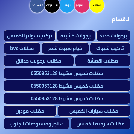
سناب
انستغرام
تويتر
تيك توك
فيسبوك
الاقسام
برجولات حديد
برجولات خشبية
تركيب سواتر الخميس
تركيب شبوك
خيام وبيوت شعر
مظلات bvc
مظلات اقمشة
مظلات برجولات حدائق
مظلات خميس مشيط 0550953128
مظلات خميس مشيط 0550953128
مظلات خميس مشيط 0550953128
مظلات سيارات الخميس
مظلات مودرن
مظلات هرمية الخميس
هناجر ومستودعات الجنوب