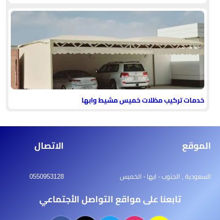
خدمات تركيب مظلات خميس مشيط وابها
الموقع
الاتصال
السعودية , الجنوب - ابها - الخميس
0550953128
تابعنا على مواقع التواصل الأجتماعي