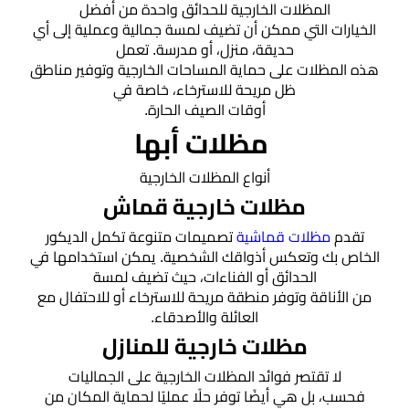
الخميس
المظلات الخارجية للحدائق واحدة من أفضل
الخيارات التي ممكن أن تضيف لمسة جمالية وعملية إلى أي
حديقة، منزل، أو مدرسة. تعمل
مظلات
هذه المظلات على حماية المساحات الخارجية وتوفير مناطق
برجولات
▼
ظل مريحة للاسترخاء، خاصة في
حدائق
أوقات الصيف الحارة.
مظلات أبها
تركيب
أنواع المظلات الخارجية
شبوك
مظلات خارجية قماش
خيام
تقدم
مظلات قماشية
تصميمات متنوعة تكمل الديكور
الخاص بك وتعكس أذواقك الشخصية. يمكن استخدامها في
وبيوت
الحدائق أو الفناءات، حيث تضيف لمسة
شعر
من الأناقة وتوفر منطقة مريحة للاسترخاء أو للاحتفال مع
العائلة والأصدقاء.
مظلات
مظلات خارجية للمنازل
مودرن
لا تقتصر فوائد المظلات الخارجية على الجماليات
فحسب، بل هي أيضًا توفر حلًا عمليًا لحماية المكان من