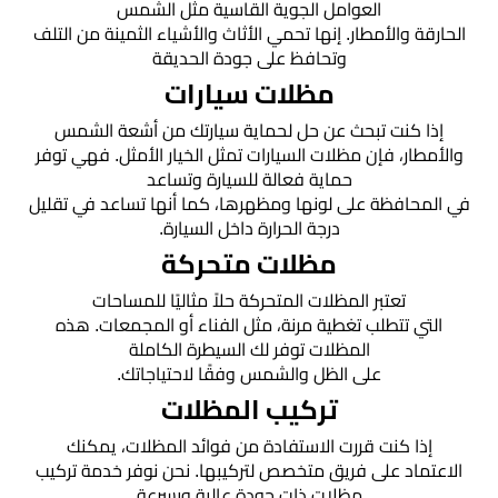
العوامل الجوية القاسية مثل الشمس
هناجر
الحارقة والأمطار. إنها تحمي الأثاث والأشياء الثمينة من التلف
ومستودعات
وتحافظ على جودة الحديقة
الجنوب
مظلات سيارات
إذا كنت تبحث عن حل لحماية سيارتك من أشعة الشمس
والأمطار، فإن مظلات السيارات تمثل الخيار الأمثل. فهي توفر
حماية فعالة للسيارة وتساعد
في المحافظة على لونها ومظهرها، كما أنها تساعد في تقليل
درجة الحرارة داخل السيارة.
مظلات متحركة
تعتبر المظلات المتحركة حلاً مثاليًا للمساحات
التي تتطلب تغطية مرنة، مثل الفناء أو المجمعات. هذه
المظلات توفر لك السيطرة الكاملة
على الظل والشمس وفقًا لاحتياجاتك.
تركيب المظلات
إذا كنت قررت الاستفادة من فوائد المظلات، يمكنك
الاعتماد على فريق متخصص لتركيبها. نحن نوفر خدمة تركيب
مظلات ذات جودة عالية وبسرعة