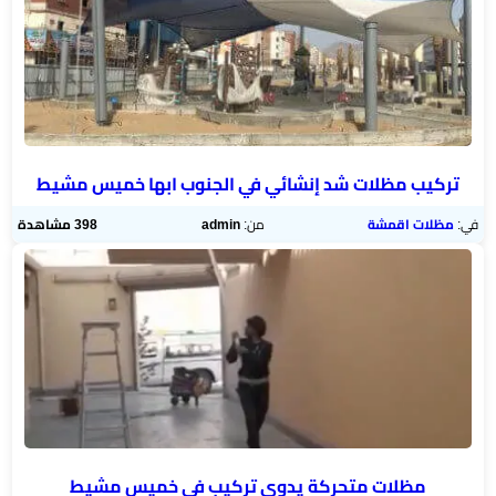
تركيب مظلات شد إنشائي في الجنوب ابها خميس مشيط
في:
مظلات اقمشة
من:
admin
398 مشاهدة
مظلات متحركة يدوي تركيب في خميس مشيط