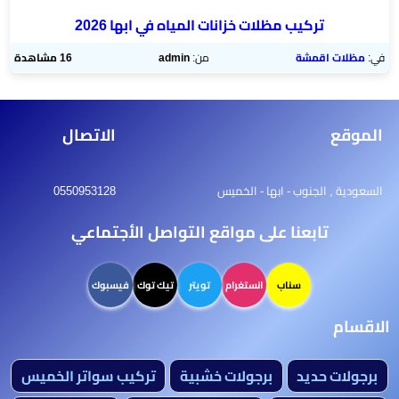
تركيب مظلات خزانات المياه في ابها 2026
في:
مظلات اقمشة
من:
admin
16 مشاهدة
الموقع
الاتصال
السعودية , الجنوب - ابها - الخميس
0550953128
تابعنا على مواقع التواصل الأجتماعي
سناب
انستغرام
تويتر
تيك توك
فيسبوك
الاقسام
برجولات حديد
برجولات خشبية
تركيب سواتر الخميس