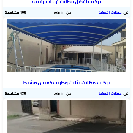
تركيب افضل مظلات في أحد رفيدة
في:
مظلات اقمشة
من:
admin
468 مشاهدة
تركيب مظلات تثليث وطريب خميس مشيط
في:
مظلات اقمشة
من:
admin
439 مشاهدة