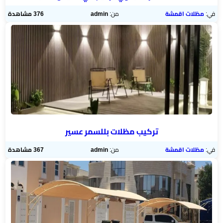
في:
مظلات اقمشة
من:
admin
376 مشاهدة
تركيب مظلات بللسمر عسير
في:
مظلات اقمشة
من:
admin
367 مشاهدة