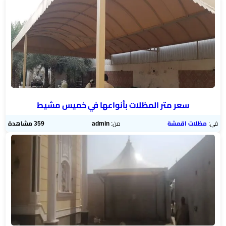
سعر متر المظلات بأنواعها في خميس مشيط
في:
مظلات اقمشة
من:
admin
359 مشاهدة