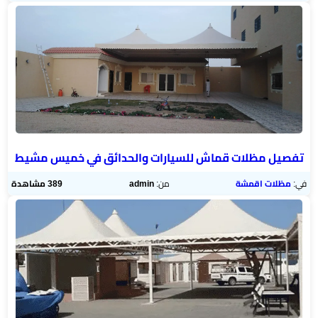
تفصيل مظلات قماش للسيارات والحدائق في خميس مشيط
في:
مظلات اقمشة
من:
admin
389 مشاهدة