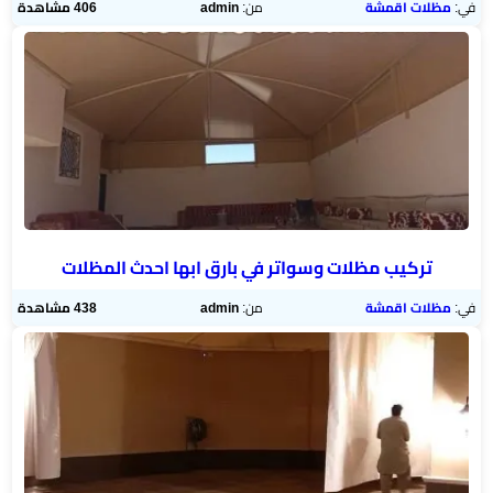
في:
مظلات اقمشة
من:
admin
406 مشاهدة
تركيب مظلات وسواتر في بارق ابها احدث المظلات
في:
مظلات اقمشة
من:
admin
438 مشاهدة