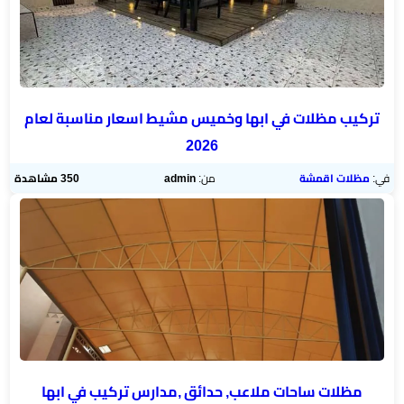
تركيب مظلات في ابها وخميس مشيط اسعار مناسبة لعام
2026
في:
مظلات اقمشة
من:
admin
350 مشاهدة
مظلات ساحات ملاعب, حدائق ,مدارس تركيب في ابها