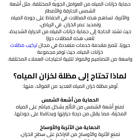
الخميس
حماية خزانات المياه من العوامل الجوية المختلفة، مثل أشعة
الشمس الحارقة والأمطار
والأتربة. تساهم هذه المظلات في الحفاظ على جودة المياه
مظلات
وتمديد عمر الخزان. في الرياض،
برجولات
▼
حيث تشتد الحاجة إلى حماية خزانات المياه من الحرارة الشديدة،
حدائق
تلعب هذه المظلات دورًا
حيويًا. تتميز مقدمة خدمات متعددة في مجال
تركيب مظلات
خزانات المياه، حيث توفر مجموعة
تركيب
واسعة من التصاميم والمواد لتلبية احتياجات العملاء المختلفة.
شبوك
لماذا تحتاج إلى مظلة لخزان المياه؟
خيام
تُوفر مظلة خزان المياه العديد من الفوائد، منها:
وبيوت
شعر
الحماية من أشعة الشمس
تمنع أشعة الشمس من التأثير بشكل مباشر على المياه
المخزنة، مما يقلل من درجة حرارتها ويحافظ على جودتها.
مظلات
مودرن
الحماية من الأتربة والأوساخ
تمنع الأتربة والأوساخ من التراكم على سطح الخزان،