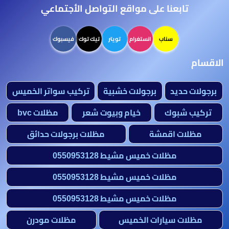
تابعنا على مواقع التواصل الأجتماعي
سناب
انستغرام
تويتر
تيك توك
فيسبوك
الاقسام
برجولات حديد
برجولات خشبية
تركيب سواتر الخميس
تركيب شبوك
خيام وبيوت شعر
مظلات bvc
مظلات اقمشة
مظلات برجولات حدائق
مظلات خميس مشيط 0550953128
مظلات خميس مشيط 0550953128
مظلات خميس مشيط 0550953128
مظلات سيارات الخميس
مظلات مودرن