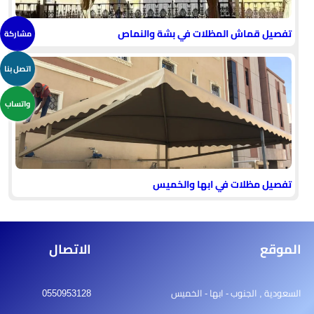
تفصيل قماش المظلات في بشة والنماص
مشاركة
اتصل بنا
واتساب
تفصيل مظلات في ابها والخميس
الموقع
الاتصال
السعودية , الجنوب - ابها - الخميس
0550953128