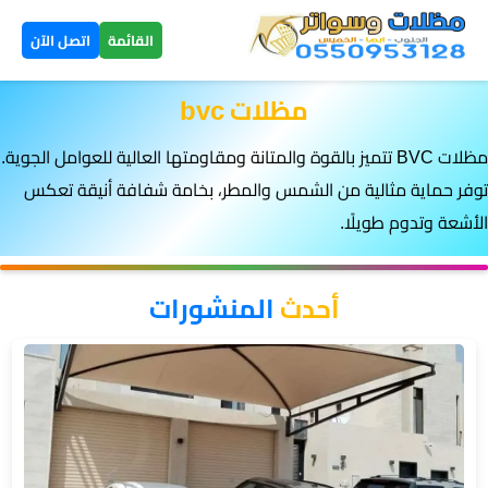
×
القائمة
اتصل الآن
مظلات bvc
الرئيسية
مظلات BVC تتميز بالقوة والمتانة ومقاومتها العالية للعوامل الجوية.
مظلات
توفر حماية مثالية من الشمس والمطر، بخامة شفافة أنيقة تعكس
سيارات
▼
الأشعة وتدوم طويلًا.
الخميس
مظلات
أحدث
المنشورات
هرمية
الخميس
تركيب
سواتر