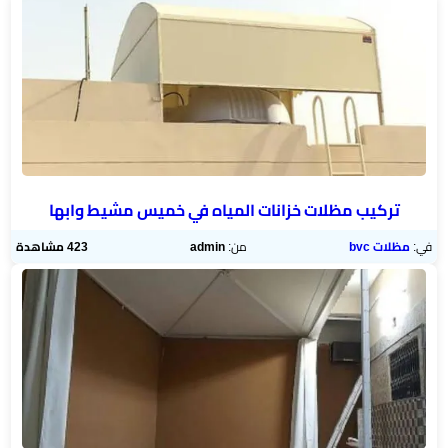
هناجر
ومستودعات
الجنوب
تركيب مظلات خزانات المياه في خميس مشيط وابها
في:
مظلات bvc
من:
admin
423 مشاهدة