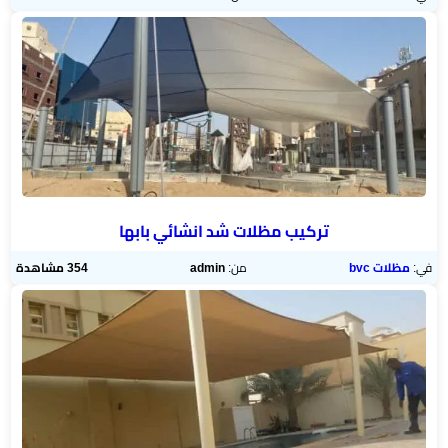
تركيب مظلات شد انشائي بابها
في:
مظلات bvc
من:
admin
354 مشاهدة