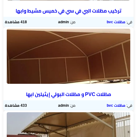
تركيب مظلات البي في سي في خميس مشيط وابها
في:
مظلات bvc
من:
admin
418 مشاهدة
مظلات PVC و مظلات البولي إيثيلين ابها
في:
مظلات bvc
من:
admin
433 مشاهدة