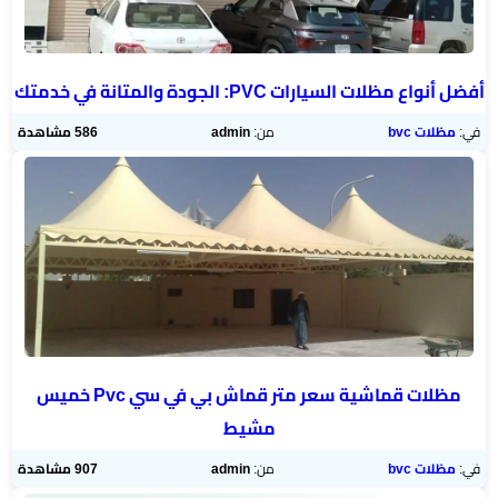
الخميس
مظلات
أفضل أنواع مظلات السيارات PVC: الجودة والمتانة في خدمتك
برجولات
▼
حدائق
في:
مظلات bvc
من:
admin
586 مشاهدة
تركيب
شبوك
خيام
وبيوت
شعر
مظلات قماشية سعر متر قماش بي في سي Pvc خميس
مظلات
مشيط
مودرن
في:
مظلات bvc
من:
admin
907 مشاهدة