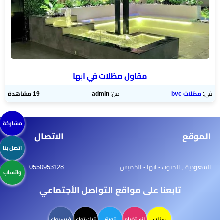
مقاول مظلات في ابها
في:
مظلات bvc
من:
admin
19 مشاهدة
مشاركة
الموقع
الاتصال
اتصل بنا
السعودية , الجنوب - ابها - الخميس
0550953128
واتساب
تابعنا على مواقع التواصل الأجتماعي
سناب
انستغرام
تويتر
تيك توك
فيسبوك