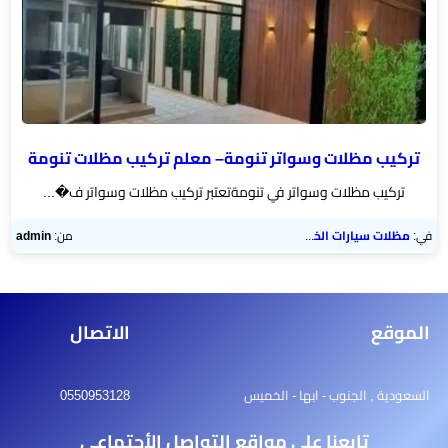
تركيب مظلات وسواتر تنومة– معلم تركيب مظلات تنومة
تركيب مظلات وسواتر في تنومةتعتبر تركيب مظلات وسواتر ف�...
في:
مظلات سيارات الخميس
من:
admin
الموقع
الاتصال
السعودية , الجنوب - ابها - الخميس
0550953128
تابعنا على مواقع التواصل الأجتماعي