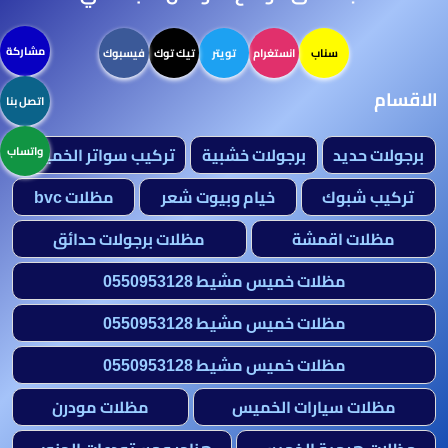
مشاركة
سناب
انستغرام
تويتر
تيك توك
فيسبوك
الاقسام
اتصل بنا
برجولات حديد
برجولات خشبية
تركيب سواتر الخميس
واتساب
تركيب شبوك
خيام وبيوت شعر
مظلات bvc
مظلات اقمشة
مظلات برجولات حدائق
مظلات خميس مشيط 0550953128
مظلات خميس مشيط 0550953128
مظلات خميس مشيط 0550953128
مظلات سيارات الخميس
مظلات مودرن