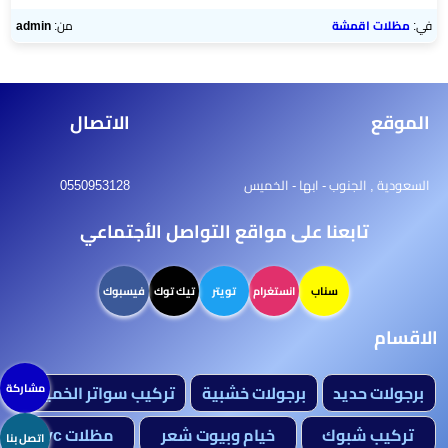
في:
مظلات اقمشة
من:
admin
الموقع
الاتصال
السعودية , الجنوب - ابها - الخميس
0550953128
تابعنا على مواقع التواصل الأجتماعي
سناب
انستغرام
تويتر
تيك توك
فيسبوك
الاقسام
برجولات حديد
برجولات خشبية
تركيب سواتر الخميس
مشاركة
تركيب شبوك
خيام وبيوت شعر
مظلات bvc
اتصل بنا