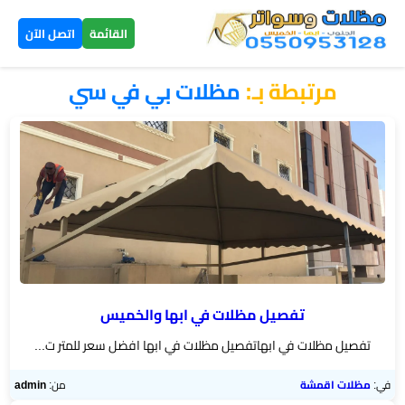
×
القائمة
اتصل الآن
مرتبطة بـ:
مظلات بي في سي
الرئيسية
مظلات
سيارات
▼
الخميس
مظلات
هرمية
الخميس
تفصيل مظلات في ابها والخميس
تفصيل مظلات في ابهاتفصيل مظلات في ابها افضل سعر للمتر ت...
تركيب
سواتر
في:
مظلات اقمشة
من:
admin