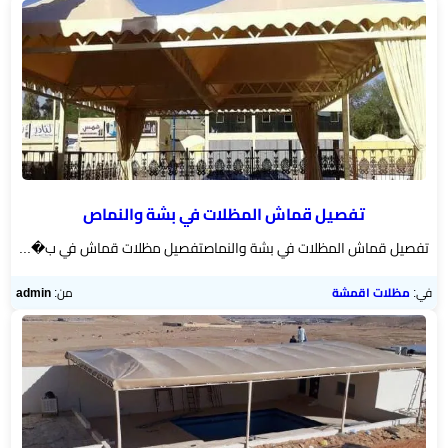
الخميس
مظلات
برجولات
▼
حدائق
تركيب
شبوك
تفصيل قماش المظلات في بشة والنماص
تفصيل قماش المظلات في بشة والنماصتفصيل مظلات قماش في ب�...
خيام
وبيوت
في:
مظلات اقمشة
من:
admin
شعر
مظلات
مودرن