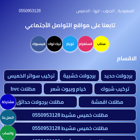
هناجر
السعودية , الجنوب - ابها - الخميس
0550953128
ومستودعات
الجنوب
تابعنا على مواقع التواصل الأجتماعي
سناب
انستغرام
تويتر
تيك توك
فيسبوك
الاقسام
برجولات حديد
برجولات خشبية
تركيب سواتر الخميس
تركيب شبوك
خيام وبيوت شعر
مظلات bvc
مظلات اقمشة
مظلات برجولات حدائق
مشاركة
مظلات خميس مشيط 0550953128
اتصل بنا
مظلات خميس مشيط 0550953128
واتساب