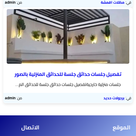
الخميس
في:
مظلات اقمشة
من:
admin
مظلات
برجولات
▼
حدائق
تركيب
شبوك
تفصيل جلسات حدائق جلسة للحدائق المنزلية بالصور
خيام
جلسات منزلية خارجيةتفصيل جلسات حدائق جلسة للحدائق الم...
وبيوت
شعر
في:
برجولات حديد
من:
admin
مظلات
مودرن
الموقع
الاتصال