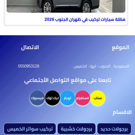
مظلة سيارات تركيب في ظهران الجنوب 2026
الموقع
الاتصال
السعودية , الجنوب - ابها - الخميس
0550953128
تابعنا على مواقع التواصل الأجتماعي
سناب
انستغرام
تويتر
تيك توك
فيسبوك
الاقسام
برجولات حديد
برجولات خشبية
تركيب سواتر الخميس