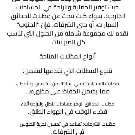
الخميس
حيث توفير الحماية والراحة في المساحات
الخارجية. سواء كنت تبحث عن مظلات للحدائق،
مظلات
السيارات، أو حتى الشرفات، فإن "الجنوب"
برجولات
▼
تقدم لك مجموعة شاملة من الحلول التي تناسب
حدائق
كل الميزانيات.
تركيب
أنواع المظلات المتاحة
شبوك
تتنوع المظلات التي نقدمها لتشمل:
خيام
مظلات السيارات: تحمي سيارتك من الشمس والأمطار،
وبيوت
مما يضمن الحفاظ على مظهرها.
شعر
مظلات الحدائق: توفر مساحات للظل وللراحة أثناء
قضاء الوقت في الهواء الطلق.
مظلات
مودرن
مظلات الشرفات: تساعد في تحسين تجربة الجلوس
في الشرفات.