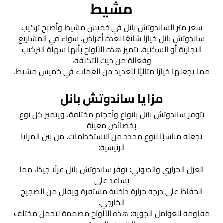
الخميس
مشيط
سعر متر الساندوتش بانل في خميس مشيط وأصبح تركيب
مظلات
ساندوتش بانل خيارًا شائعًا لعدة أغراض، سواء في المشاريع
برجولات
▼
التجارية أو السكنية. تتميز هذه الألواح بأنها سهلة التركيب
حدائق
وفعالة من حيث التكلفة،
مما يجعلها خيارًا مثاليًا للعديد من العملاء في خميس مشيط.
تركيب
مزايا ساندوتش بانل
شبوك
تتوفر ساندوتش بانل بأنواع وأحجام مختلفة، ويتميز كل نوع
بخصائص معينة
خيام
تجعله مناسبًا لنوع محدد من الاستخدامات. من بين المزايا
وبيوت
الرئيسية:
شعر
العزل الحراري والصوتي: توفر ساندوتش بانل عزلًا جيدًا، مما
يساعد على
مظلات
الحفاظ على درجة حرارة داخلية مستقرة ويقلل من الضجيج
مودرن
الخارجي.
مقاومة للعوامل الجوية: هذه الألواح مصممة لتحمل مختلف