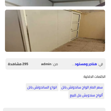
في:
هناجر ومستودعات الجنوب
من:
admin
295 مشاهدة
الكلمات الدلالية:
سعر المتر الواح ساندوتش بانل
انواع الساندوتش بانل
ألواح سندويش بنل للبيع