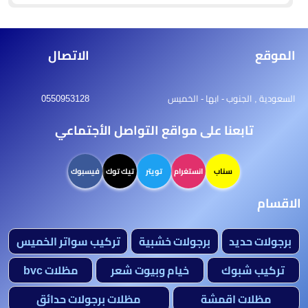
الموقع
الاتصال
السعودية , الجنوب - ابها - الخميس
0550953128
تابعنا على مواقع التواصل الأجتماعي
سناب
انستغرام
تويتر
تيك توك
فيسبوك
الاقسام
برجولات حديد
برجولات خشبية
تركيب سواتر الخميس
تركيب شبوك
خيام وبيوت شعر
مظلات bvc
مظلات اقمشة
مظلات برجولات حدائق