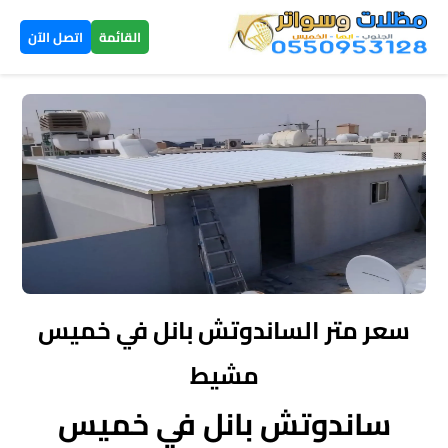
×
القائمة
اتصل الآن
الرئيسية
مظلات
سيارات
▼
الخميس
مظلات
هرمية
سعر متر الساندوتش بانل في خميس
الخميس
مشيط
تركيب
ساندوتش بانل في خميس
سواتر