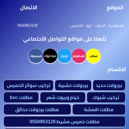
الموقع
الاتصال
السعودية , الجنوب - ابها - الخميس
0550953128
تابعنا على مواقع التواصل الأجتماعي
سناب
انستغرام
تويتر
تيك توك
فيسبوك
الاقسام
برجولات حديد
برجولات خشبية
تركيب سواتر الخميس
تركيب شبوك
خيام وبيوت شعر
مظلات bvc
مظلات اقمشة
مظلات برجولات حدائق
مظلات خميس مشيط 0550953128