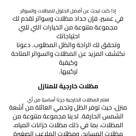
الخميس
إذا كنت تبحث عن أفضل الحلول للمظلات والسواتر
في عسير، فإن حداد مظلات وسواتر تقدم لك
مظلات
مجموعة متنوعة من الخيارات التي تلبي
برجولات
▼
احتياجاتك
حدائق
وتحقق لك الراحة والظل المطلوب. دعونا
نكتشف المزيد عن المظلات والسواتر المتاحة
تركيب
وكيفية
شبوك
تركيبها.
خيام
مظلات خارجية للمنازل
وبيوت
شعر
تعتبر المظلات الخارجية جزءًا أساسيًا من أي
منزل، حيث توفر الظل وتحمي العائلة من أشعة
مظلات
الشمس الحارقة. لدينا مجموعة متنوعة من
مودرن
المظلات، بما في ذلك مظلات خزانات المياه،
مظلات المسابح، ومظلات الملاعب الصغيرة