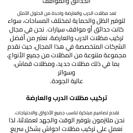
الحدائق والمواقف
الخميس
تعد مظلات الدرب والعارضة واحدة من الحلول الأمثل
مظلات
لتوفير الظل والحماية لمختلف المساحات، سواء
برجولات
▼
كانت حدائق أو مواقف سيارات. نحن في مجال
حدائق
تركيب مظلات الدرب والعارضة، نعتبر من أفضل
الشركات المتخصصة في هذا المجال، حيث نقدم
تركيب
مجموعة متنوعة من المظلات من جميع الأنواع،
شبوك
بما في ذلك مظلات حديد، ومظلات قماش،
وسواتر
خيام
عالية الجودة.
وبيوت
شعر
تركيب مظلات الدرب والعارضة
مظلات
نقدم تصاميم مبتكرة تناسب جميع الأذواق والاحتياجات.
نحن ملتزمون بتوفير الوقت والجهد لعملائنا، لذا
مودرن
نعمل على تركيب مظلات احواش بشكل سريع