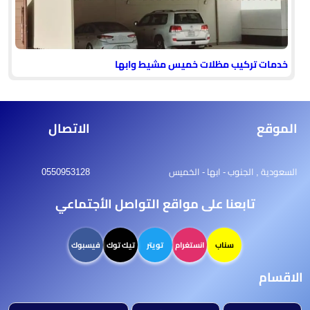
خدمات تركيب مظلات خميس مشيط وابها
الموقع
الاتصال
السعودية , الجنوب - ابها - الخميس
0550953128
تابعنا على مواقع التواصل الأجتماعي
سناب
انستغرام
تويتر
تيك توك
فيسبوك
الاقسام